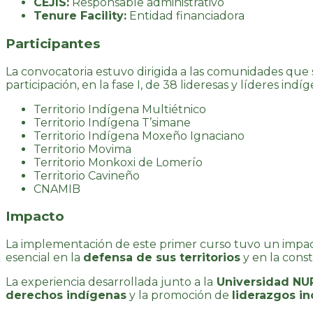
CEJIS:
Responsable administrativo
Tenure Facility:
Entidad financiadora
Participantes
La convocatoria estuvo dirigida a las comunidades que so
participación, en la fase I, de 38 lideresas y líderes indíg
Territorio Indígena Multiétnico
Territorio Indígena T’simane
Territorio Indígena Moxeño Ignaciano
Territorio Movima
Territorio Monkoxi de Lomerío
Territorio Cavineño
CNAMIB
Impacto
La implementación de este primer curso tuvo un impacto
esencial en la
defensa de sus territorios
y en la cons
La experiencia desarrollada junto a la
Universidad N
derechos indígenas
y la promoción de
liderazgos in